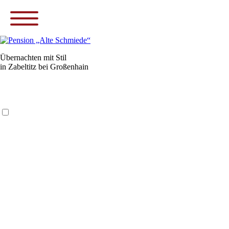
Navigation
Startseite
überspringen
Übernachten mit Stil
Pension
in Zabeltitz bei Großenhain
Zimmer
Preise
Anfrage
Anreise